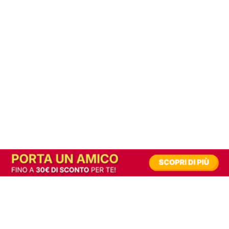
In alternativa, prova la versione digitale!
|
Abbonati
Contribuisci a mantenere questo sito gratuito
Riusciamo a fornire informazione gratuita grazie alla pubblicità erogata dai nostri
partner.
Accettando i consensi richiesti permetti ai nostri partner di creare un'esperienza