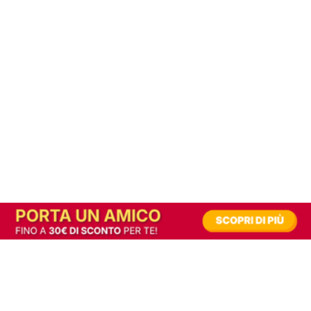
In alternativa, prova la versione digitale!
|
Abbonati
Contribuisci a mantenere questo sito gratuito
Riusciamo a fornire informazione gratuita grazie alla pubblicità erogata dai nostri
partner.
Accettando i consensi richiesti permetti ai nostri partner di creare un'esperienza