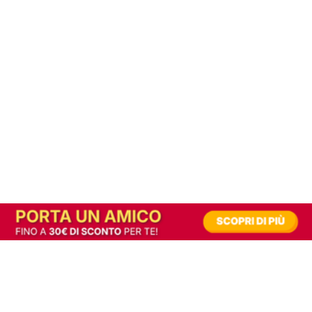
In alternativa, prova la versione digitale!
|
Abbonati
Contribuisci a mantenere questo sito gratuito
Riusciamo a fornire informazione gratuita grazie alla pubblicità erogata dai nostri
partner.
Accettando i consensi richiesti permetti ai nostri partner di creare un'esperienza