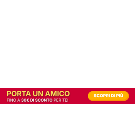
In alternativa, prova la versione digitale!
|
Abbonati
Contribuisci a mantenere questo sito gratuito
Riusciamo a fornire informazione gratuita grazie alla pubblicità erogata dai nostri
partner.
Accettando i consensi richiesti permetti ai nostri partner di creare un'esperienza