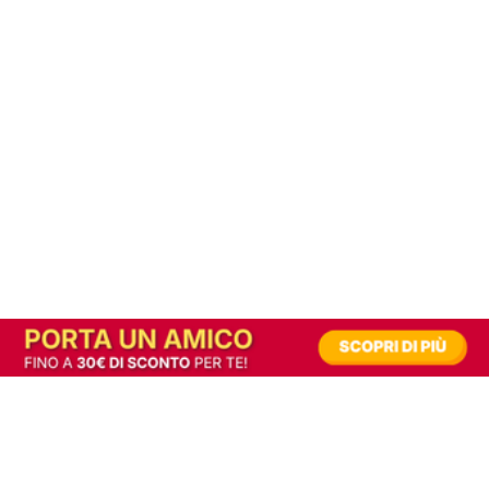
In alternativa, prova la versione digitale!
|
Abbonati
Contribuisci a mantenere questo sito gratuito
Riusciamo a fornire informazione gratuita grazie alla pubblicità erogata dai nostri
partner.
Accettando i consensi richiesti permetti ai nostri partner di creare un'esperienza