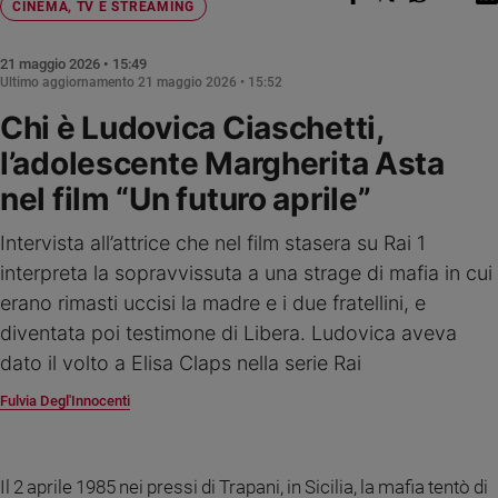
Chiesa
CINEMA, TV E STREAMING
Chiesa
21 maggio 2026 • 15:49
Ultimo aggiornamento
21 maggio 2026 • 15:52
Fede
e
Chi è Ludovica Ciaschetti,
spiritualità
l’adolescente Margherita Asta
Santi
nel film “Un futuro aprile”
Devozione
e
fede
Intervista all’attrice che nel film stasera su Rai 1
Parola
interpreta la sopravvissuta a una strage di mafia in cui
del
erano rimasti uccisi la madre e i due fratellini, e
giorno
diventata poi testimone di Libera. Ludovica aveva
Santo
dato il volto a Elisa Claps nella serie Rai
del
giorno
Fulvia Degl'Innocenti
Società
e
valori
Il 2 aprile 1985 nei pressi di Trapani, in Sicilia, la mafia tentò di