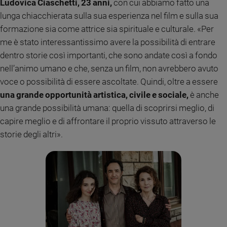
Ludovica Ciaschetti, 23 anni,
con cui abbiamo fatto una
Sanremo
lunga chiacchierata sulla sua esperienza nel film e sulla sua
2026
formazione sia come attrice sia spirituale e culturale. «Per
Cinema,
me è stato interessantissimo avere la possibilità di entrare
Tv
dentro storie così importanti, che sono andate così a fondo
e
nell’animo umano e che, senza un film, non avrebbero avuto
streaming
voce o possibilità di essere ascoltate. Quindi, oltre a essere
Libri
una grande opportunità artistica, civile e sociale,
è anche
Musica
una grande possibilità umana: quella di scoprirsi meglio, di
Arte
capire meglio e di affrontare il proprio vissuto attraverso le
Famiglia
storie degli altri».
ed
educazione
Genitori
e
figli
Nonni
Coppia
Scuola