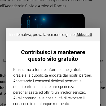
all’Accademia Silvio d’Amico di Roma».
In alternativa, prova la versione digitale!
|
Abbonati
Contribuisci a mantenere
questo sito gratuito
Ludovica Ciaschetti ,Amanda Campana, Alice Ann Edogamhe , Andrea
Butera in un episodio di Summertime (STEFANIA ROSINI/NETFLIX)
Riusciamo a fornire informazione gratuita
Ed è stato mentre studiavi all’Accademia che sei stata
grazie alla pubblicità erogata dai nostri partner.
Accettando i consensi richiesti permetti ai
scelta per il ruolo di Elisa Claps. Da giovane donna, come
nostri partner di creare un'esperienza
hai vissuto quella terribile vicenda di violenza, fatta anche
personalizzata ed offrirti un miglior servizio.
di omissioni e coperture?
Avrai comunque la possibilità di revocare il
consenso in qualunque momento.
«Le domande che mi pongo sono sempre tante. Nella nostra