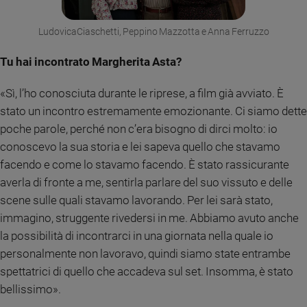
e
giovani
LudovicaCiaschetti, Peppino Mazzotta e Anna Ferruzzo
Adolescenza
Tu hai incontrato Margherita Asta?
Bioetica
«Sì, l’ho conosciuta durante le riprese, a film già avviato. È
stato un incontro estremamente emozionante. Ci siamo dette
Vai
poche parole, perché non c’era bisogno di dirci molto: io
conoscevo la sua storia e lei sapeva quello che stavamo
Riflessioni
facendo e come lo stavamo facendo. È stato rassicurante
averla di fronte a me, sentirla parlare del suo vissuto e delle
Foto
scene sulle quali stavamo lavorando. Per lei sarà stato,
immagino, struggente rivedersi in me. Abbiamo avuto anche
Video
la possibilità di incontrarci in una giornata nella quale io
personalmente non lavoravo, quindi siamo state entrambe
Podcast
spettatrici di quello che accadeva sul set. Insomma, è stato
bellissimo».
Privacy