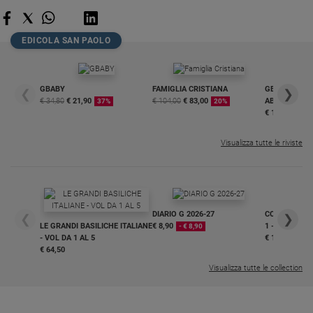
EDICOLA SAN PAOLO
GBABY
FAMIGLIA CRISTIANA
GBABY DIGITA
❮
❯
€ 34,80
€ 21,90
€ 104,00
€ 83,00
ABBONAMEN
37%
20%
€ 16,99
Visualizza tutte le riviste
DIARIO G 2026-27
COLLANA ARS
❮
❯
LE GRANDI BASILICHE ITALIANE
€ 8,90
1 - 2
- € 8,90
- VOL DA 1 AL 5
€ 18,50
€ 64,50
Visualizza tutte le collection