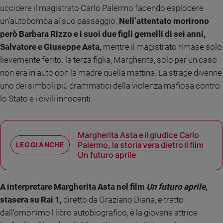
Ambiente
uccidere il magistrato Carlo Palermo facendo esplodere
e
un’autobomba al suo passaggio.
Nell’attentato morirono
Creato
però Barbara Rizzo e i suoi due figli gemelli di sei anni,
Volontariato
Salvatore e Giuseppe Asta,
mentre il magistrato rimase solo
Diritti
lievemente ferito. la terza figlia, Margherita, solo per un caso
Aziende
non era in auto con la madre quella mattina. La strage divenne
di
uno dei simboli più drammatici della violenza mafiosa contro
valore
lo Stato e i civili innocenti.
Caso
della
settimana
Migranti
Margherita Asta e il giudice Carlo
Palermo, la storia vera dietro il film
Diversità
Un futuro aprile
e
inclusione
Costume
A interpretare Margherita Asta nel film
Un futuro aprile
,
stasera su Rai 1,
diretto da Graziano Diana, e tratto
Cultura
e
dall’omonimo l libro autobiografico, è la giovane attrice
spettacoli