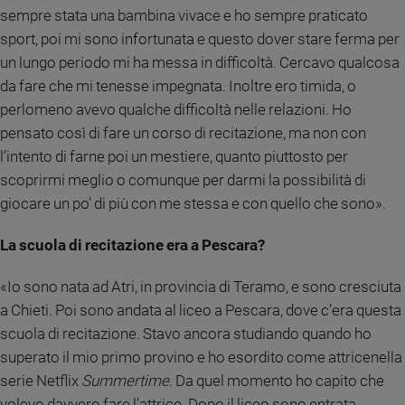
sempre stata una bambina vivace e ho sempre praticato
sport, poi mi sono infortunata e questo dover stare ferma per
un lungo periodo mi ha messa in difficoltà. Cercavo qualcosa
da fare che mi tenesse impegnata. Inoltre ero timida, o
perlomeno avevo qualche difficoltà nelle relazioni. Ho
pensato così di fare un corso di recitazione, ma non con
l’intento di farne poi un mestiere, quanto piuttosto per
scoprirmi meglio o comunque per darmi la possibilità di
giocare un po’ di più con me stessa e con quello che sono».
La scuola di recitazione era a Pescara?
«Io sono nata ad Atri, in provincia di Teramo, e sono cresciuta
a Chieti. Poi sono andata al liceo a Pescara, dove c’era questa
scuola di recitazione. Stavo ancora studiando quando ho
superato il mio primo provino e ho esordito come attricenella
serie Netflix
Summertime
. Da quel momento ho capito che
volevo davvero fare l’attrice. Dopo il liceo sono entrata