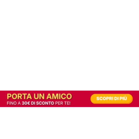
In alternativa, prova la versione digitale!
|
Abbonati
Contribuisci a mantenere questo sito gratuito
Riusciamo a fornire informazione gratuita grazie alla pubblicità erogata dai nostri
partner.
Accettando i consensi richiesti permetti ai nostri partner di creare un'esperienza