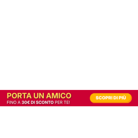
In alternativa, prova la versione digitale!
|
Abbonati
Contribuisci a mantenere questo sito gratuito
Riusciamo a fornire informazione gratuita grazie alla pubblicità erogata dai nostri
partner.
Accettando i consensi richiesti permetti ai nostri partner di creare un'esperienza