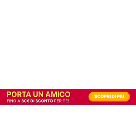
In alternativa, prova la versione digitale!
|
Abbonati
Contribuisci a mantenere questo sito gratuito
Riusciamo a fornire informazione gratuita grazie alla pubblicità erogata dai nostri
partner.
Accettando i consensi richiesti permetti ai nostri partner di creare un'esperienza