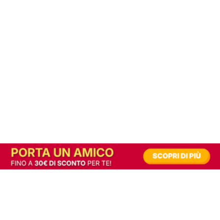
In alternativa, prova la versione digitale!
|
Abbonati
Contribuisci a mantenere questo sito gratuito
Riusciamo a fornire informazione gratuita grazie alla pubblicità erogata dai nostri
partner.
Accettando i consensi richiesti permetti ai nostri partner di creare un'esperienza