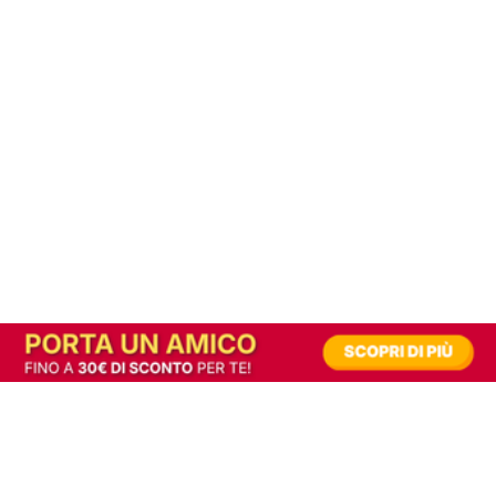
In alternativa, prova la versione digitale!
|
Abbonati
Contribuisci a mantenere questo sito gratuito
Riusciamo a fornire informazione gratuita grazie alla pubblicità erogata dai nostri
partner.
Accettando i consensi richiesti permetti ai nostri partner di creare un'esperienza