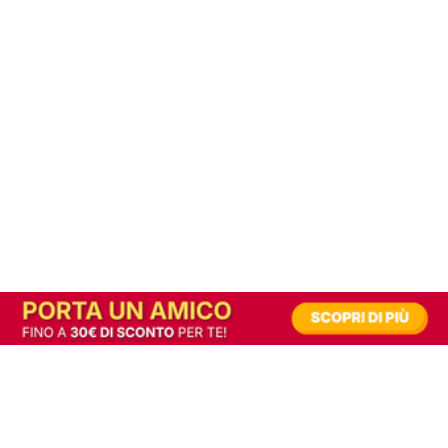
In alternativa, prova la versione digitale!
|
Abbonati
Contribuisci a mantenere questo sito gratuito
Riusciamo a fornire informazione gratuita grazie alla pubblicità erogata dai nostri
partner.
Accettando i consensi richiesti permetti ai nostri partner di creare un'esperienza