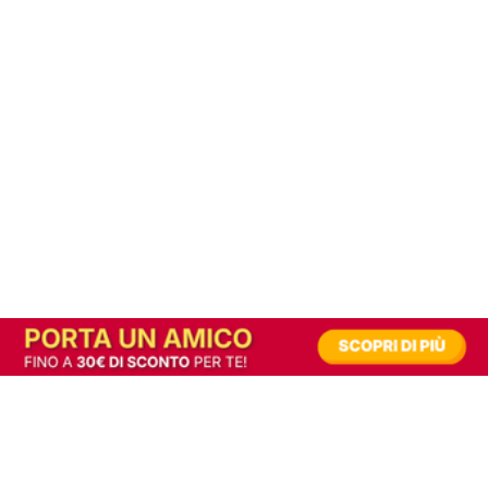
In alternativa, prova la versione digitale!
|
Abbonati
Contribuisci a mantenere questo sito gratuito
Riusciamo a fornire informazione gratuita grazie alla pubblicità erogata dai nostri
partner.
Accettando i consensi richiesti permetti ai nostri partner di creare un'esperienza