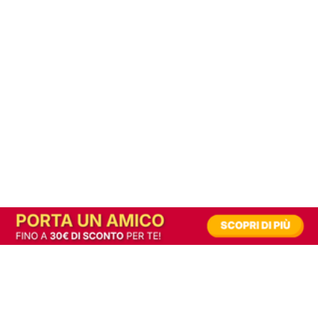
In alternativa, prova la versione digitale!
|
Abbonati
Contribuisci a mantenere questo sito gratuito
Riusciamo a fornire informazione gratuita grazie alla pubblicità erogata dai nostri
partner.
Accettando i consensi richiesti permetti ai nostri partner di creare un'esperienza