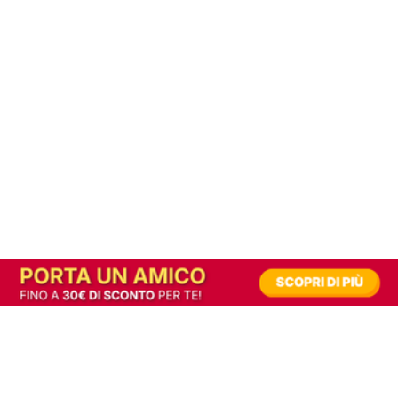
In alternativa, prova la versione digitale!
|
Abbonati
Contribuisci a mantenere questo sito gratuito
Riusciamo a fornire informazione gratuita grazie alla pubblicità erogata dai nostri
partner.
Accettando i consensi richiesti permetti ai nostri partner di creare un'esperienza