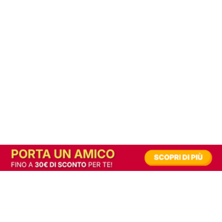
In alternativa, prova la versione digitale!
|
Abbonati
Contribuisci a mantenere questo sito gratuito
Riusciamo a fornire informazione gratuita grazie alla pubblicità erogata dai nostri
partner.
Accettando i consensi richiesti permetti ai nostri partner di creare un'esperienza