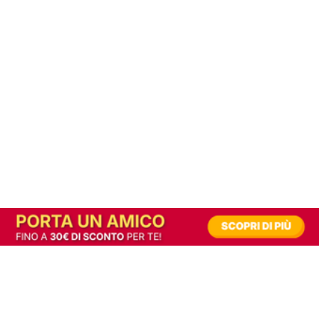
In alternativa, prova la versione digitale!
|
Abbonati
Contribuisci a mantenere questo sito gratuito
Riusciamo a fornire informazione gratuita grazie alla pubblicità erogata dai nostri
partner.
Accettando i consensi richiesti permetti ai nostri partner di creare un'esperienza