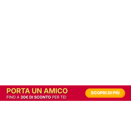
In alternativa, prova la versione digitale!
|
Abbonati
Contribuisci a mantenere questo sito gratuito
Riusciamo a fornire informazione gratuita grazie alla pubblicità erogata dai nostri
partner.
Accettando i consensi richiesti permetti ai nostri partner di creare un'esperienza