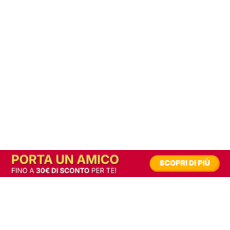
In alternativa, prova la versione digitale!
|
Abbonati
Contribuisci a mantenere questo sito gratuito
Riusciamo a fornire informazione gratuita grazie alla pubblicità erogata dai nostri
partner.
Accettando i consensi richiesti permetti ai nostri partner di creare un'esperienza