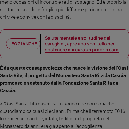
meno occasioni di incontro e reti di sostegno. Ed è proprio la
e
solitudine una delle fragilità più diffuse e più inascoltate tra
giovani
chi vive e convive con la disabilità.
Adolescenza
Bioetica
Salute mentale e solitudine dei
caregiver, apre uno sportello per
Vai
sostenere chi cura un proprio caro
È da queste consapevolezze che nasce la visione dell’Oasi
Riflessioni
Santa Rita, il progetto del Monastero Santa Rita da Cascia
promosso e sostenuto dalla Fondazione Santa Rita da
Foto
Cascia.
Video
«L’Oasi Santa Rita nasce da un sogno che noi monache
custodiamo da quasi dieci anni. Prima che il terremoto 2016
Podcast
lo rendesse inagibile, infatti, l’edificio, di proprietà del
Monastero da anni, era già aperto all’accoglienza,
Privacy