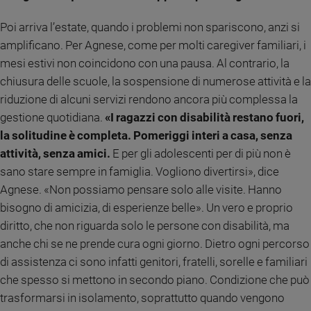
Sanremo
Poi arriva l’estate, quando i problemi non spariscono, anzi si
2026
amplificano. Per Agnese, come per molti caregiver familiari, i
Cinema,
mesi estivi non coincidono con una pausa. Al contrario, la
Tv
chiusura delle scuole, la sospensione di numerose attività e la
e
streaming
riduzione di alcuni servizi rendono ancora più complessa la
Libri
gestione quotidiana.
«I ragazzi con disabilità restano fuori,
Musica
la solitudine è completa. Pomeriggi interi a casa, senza
Arte
attività, senza amici.
E per gli adolescenti per di più non è
sano stare sempre in famiglia. Vogliono divertirsi», dice
Famiglia
Agnese. «Non possiamo pensare solo alle visite. Hanno
ed
educazione
bisogno di amicizia, di esperienze belle». Un vero e proprio
diritto, che non riguarda solo le persone con disabilità, ma
Genitori
e
anche chi se ne prende cura ogni giorno. Dietro ogni percorso
figli
di assistenza ci sono infatti genitori, fratelli, sorelle e familiari
Nonni
che spesso si mettono in secondo piano. Condizione che può
Coppia
trasformarsi in isolamento, soprattutto quando vengono
Scuola