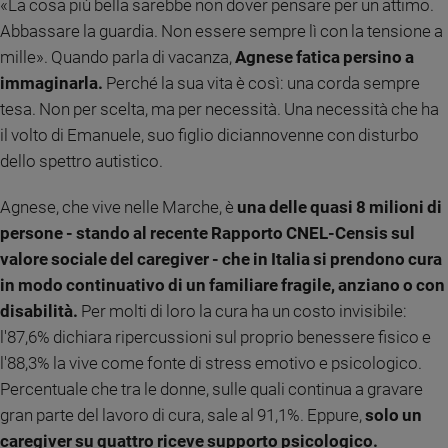
«La cosa più bella sarebbe non dover pensare per un attimo.
Ambiente
Abbassare la guardia. Non essere sempre lì con la tensione a
e
mille». Quando parla di vacanza,
Agnese fatica persino a
Creato
immaginarla.
Perché la sua vita è così: una corda sempre
Volontariato
tesa. Non per scelta, ma per necessità. Una necessità che ha
Diritti
il volto di Emanuele, suo figlio diciannovenne con disturbo
Aziende
di
dello spettro autistico.
valore
Caso
Agnese, che vive nelle Marche, è
una delle quasi 8 milioni di
della
persone - stando al recente Rapporto CNEL-Censis sul
settimana
valore sociale del caregiver - che in Italia si prendono cura
Migranti
in modo continuativo di un familiare fragile, anziano o con
Diversità
disabilità.
Per molti di loro la cura ha un costo invisibile:
e
l'87,6% dichiara ripercussioni sul proprio benessere fisico e
inclusione
l'88,3% la vive come fonte di stress emotivo e psicologico.
Costume
Percentuale che tra le donne, sulle quali continua a gravare
Cultura
gran parte del lavoro di cura, sale al 91,1%. Eppure,
solo un
e
caregiver su quattro riceve supporto psicologico.
spettacoli