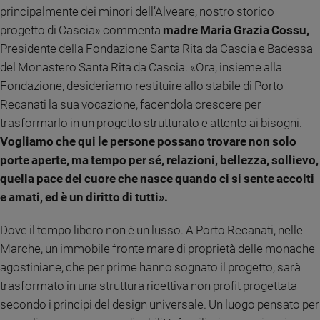
principalmente dei minori dell’Alveare, nostro storico
Policy
progetto di Cascia» commenta
madre Maria Grazia Cossu,
Presidente della Fondazione Santa Rita da Cascia e Badessa
Chi
del Monastero Santa Rita da Cascia. «Ora, insieme alla
siamo
Fondazione, desideriamo restituire allo stabile di Porto
Recanati la sua vocazione, facendola crescere per
Contatti
trasformarlo in un progetto strutturato e attento ai bisogni.
Vogliamo che qui le persone possano trovare non solo
Pubblicità
porte aperte, ma tempo per sé, relazioni, bellezza, sollievo,
quella pace del cuore che nasce quando ci si sente accolti
Registrati
e amati, ed è un diritto di tutti».
Redazione
Dove il tempo libero non è un lusso. A Porto Recanati, nelle
Marche, un immobile fronte mare di proprietà delle monache
Social
agostiniane, che per prime hanno sognato il progetto, sarà
trasformato in una struttura ricettiva non profit progettata
secondo i principi del design universale. Un luogo pensato per