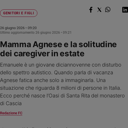
Chiesa
Chiesa
GENITORI E FIGLI
Fede
e
26 giugno 2026 • 09:20
spiritualità
Ultimo aggiornamento
26 giugno 2026 • 09:21
Mamma Agnese e la solitudine
Santi
Devozione
dei caregiver in estate
e
fede
Emanuele è un giovane diciannovenne con disturbo
Parola
dello spettro autistico. Quando parla di vacanza
del
Agnese fatica anche solo a immaginarla. Una
giorno
situazione che riguarda 8 milioni di persone in Italia.
Santo
del
Ecco perché nasce l’Oasi di Santa Rita
del monastero
giorno
di Cascia
Società
Redazione FC
e
valori