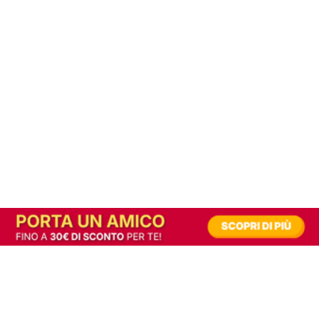
In alternativa, prova la versione digitale!
|
Abbonati
Contribuisci a mantenere questo sito gratuito
Riusciamo a fornire informazione gratuita grazie alla pubblicità erogata dai nostri
partner.
Accettando i consensi richiesti permetti ai nostri partner di creare un'esperienza