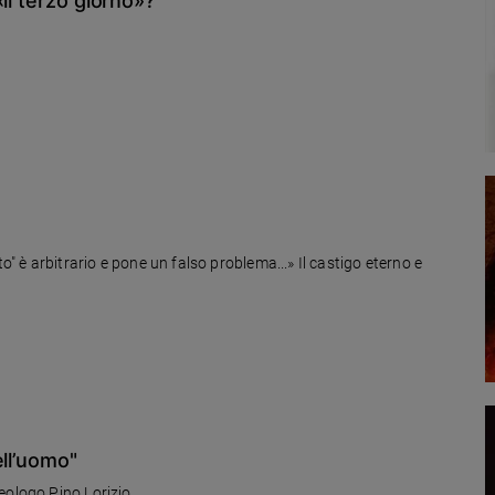
il terzo giorno»?
o" è arbitrario e pone un falso problema...» Il castigo eterno e
ell’uomo"
eologo Pino Lorizio