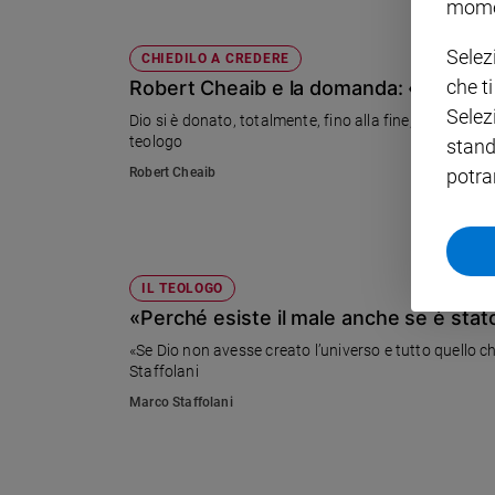
mome
Policy
Selez
CHIEDILO A CREDERE
che t
Robert Cheaib e la domanda: «Perché
Chi
Selez
Dio si è donato, totalmente, fino alla fine, fino alla mo
siamo
teologo
stand
Robert Cheaib
potra
Contatti
Pubblicità
IL TEOLOGO
Registrati
«Perché esiste il male anche se è stat
«Se Dio non avesse creato l’universo e tutto quello c
Redazione
Staffolani
Marco Staffolani
Social