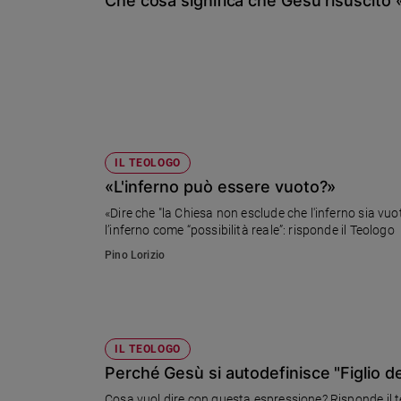
Che cosa significa che Gesù risuscitò «
Chiesa
Chiesa
Fede
e
spiritualità
Santi
Devozione
IL TEOLOGO
e
«L'inferno può essere vuoto?»
fede
«Dire che "la Chiesa non esclude che l'inferno sia vuot
Parola
l’inferno come “possibilità reale”: risponde il Teologo
del
giorno
Pino Lorizio
Santo
del
giorno
IL TEOLOGO
Società
e
Perché Gesù si autodefinisce "Figlio d
valori
Cosa vuol dire con questa espressione? Risponde il t