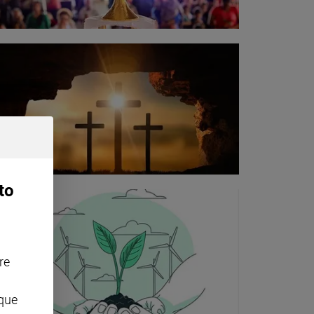
to
re
nque