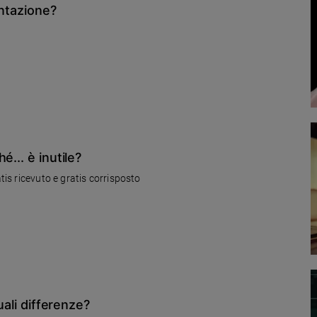
entazione?
... è inutile?
atis ricevuto e gratis corrisposto
uali differenze?