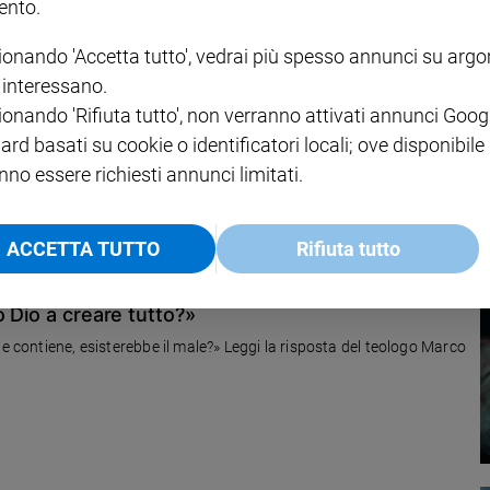
nto.
ionando 'Accetta tutto', vedrai più spesso annunci su arg
i interessano.
 Gesù è dovuto morire per me?»
ionando 'Rifiuta tutto', non verranno attivati annunci Goog
rte di croce. Ha dato la vita. Ti ha dato la vita. La riflessione del
ard basati su cookie o identificatori locali; ove disponibile
nno essere richiesti annunci limitati.
ACCETTA TUTTO
Rifiuta tutto
o Dio a creare tutto?»
he contiene, esisterebbe il male?» Leggi la risposta del teologo Marco