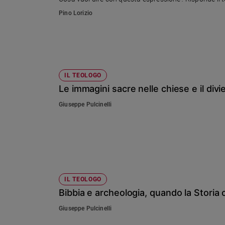
Ambiente
Pino Lorizio
e
Creato
Volontariato
Diritti
Aziende
IL TEOLOGO
di
Le immagini sacre nelle chiese e il di
valore
Caso
Giuseppe Pulcinelli
della
settimana
Migranti
Diversità
e
inclusione
IL TEOLOGO
Costume
Bibbia e archeologia, quando la Storia c
Cultura
Giuseppe Pulcinelli
e
spettacoli