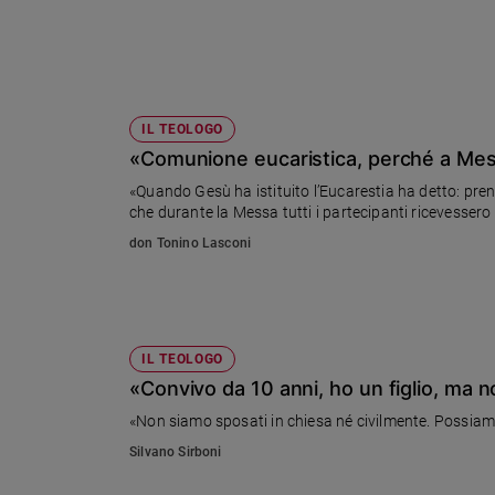
Sanremo
2026
Cinema,
Tv
e
IL TEOLOGO
streaming
«Comunione eucaristica, perché a Messa
Libri
«Quando Gesù ha istituito l’Eucarestia ha detto: pr
Musica
che durante la Messa tutti i partecipanti ricevessero l
Arte
don Tonino Lasconi
Famiglia
ed
educazione
IL TEOLOGO
Genitori
e
«Convivo da 10 anni, ho un figlio, ma 
figli
«Non siamo sposati in chiesa né civilmente. Possiamo
Nonni
Silvano Sirboni
Coppia
Scuola