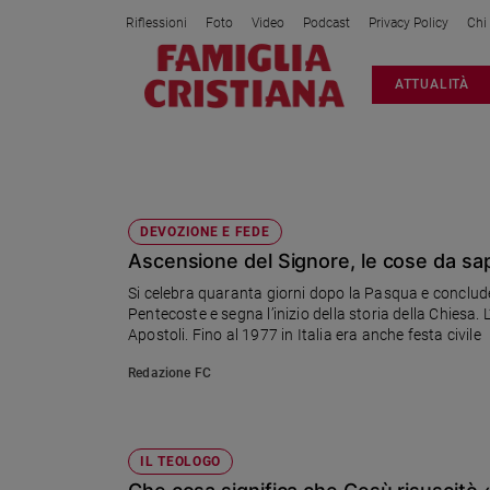
Riflessioni
Foto
Video
Podcast
Privacy Policy
Chi
Attualità
ATTUALITÀ
Italia
Cronaca
Politica
IL TEOLOGO
Mondo
Economia
DEVOZIONE E FEDE
Ascensione del Signore, le cose da sa
Legalità
e
Si celebra quaranta giorni dopo la Pasqua e conclude 
giustizia
Pentecoste e segna l’inizio della storia della Chiesa. 
Sport
Apostoli. Fino al 1977 in Italia era anche festa civile
Interviste
Redazione FC
Papa
Papa
IL TEOLOGO