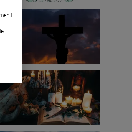
omenti
le