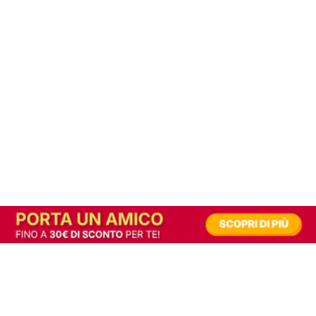
In alternativa, prova la versione digitale!
|
Abbonati
Contribuisci a mantenere questo sito gratuito
Riusciamo a fornire informazione gratuita grazie alla pubblicità erogata dai nostri
partner.
Accettando i consensi richiesti permetti ai nostri partner di creare un'esperienza