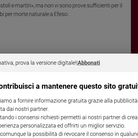
li e martiri», ma non vi sono prove sufficienti per il
i per morte naturale a Efeso.
nativa, prova la versione digitale!
|
Abbonati
NA
I LOVE ENGLISH JUNIOR
CREDERE
GBABY DIGITALE -
€ 69,00
€ 43,90
€ 98,80
€ 49,90
%
35%
49%
ontribuisci a mantenere questo sito gratui
ABBONAMENTO ANNUALE
€ 16,99
iamo a fornire informazione gratuita grazie alla pubblicità
ta dai nostri partner.
tando i consensi richiesti permetti ai nostri partner di crea
perienza personalizzata ed offrirti un miglior servizio.
 comunque la possibilità di revocare il consenso in qualu
COLLANA ARSENIO LUPIN
QUID+ ALLENIAMO