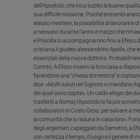
Chiesa
dell’Apostolo, che intuì subito le buone quali
Chiesa
sua difficile missione. Poiché entrambi erano
stesso mestiere, la possibilità di lavorare e d
Fede
e
a nessuno durante l’anno e mezzo che rimase 
spiritualità
e Priscilla lo accompagnarono fino a Efeso, 
Santi
cristiana il giudeo-alessandrino Apollo, che 
Devozione
essenziali della nuova dottrina. Probabilment
e
Corinto.
A Efeso misero la loro casa a dispos
fede
facendone una “chiesa domestica” e ospitando P
Parola
del
dice: «Molti saluti nel Signore vi mandano Aqui
giorno
dei quali sono ospite». Un caldo elogio dei d
Santo
trasferiti a Roma) l’Apostolo lo fa poi scriven
del
collaboratori in Cristo Gesù: per salvare a me 
giorno
la comunità che si raduna in casa loro». Fors
Società
degli argentieri, capeggiati da Demetrio, a Efe
e
valori
con certezza il tempo, il luogo e il genere di 