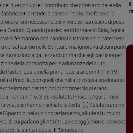
I
tà dei due coniugi e il contributo che potevano dare alla
r
 fabbricanti di tende, diedero a Paolo, che faceva lo
i procurarsi il necessario per vivere senza essere di peso
a Corinto. Quando poi decise di tornare in Siria, Aquila
dove si fermarono dedicandosi a istruire nella catechesi
era versatissimo nelle Scritture, ma ignorava alcuni punti
e furono loro a battezzarlo prima che egli partisse per
izione della comunità per le adunanze del culto,
aolo il quale, nella prima lettera ai Corinti (16, 19)
la e Priscilla, con quelli che nella loro casa si adunano,
ue (che intanto per ragioni di commercio si erano
do ai Romani (16, 3-5): «Salutate Prisca e Aquila, miei
la vita, essi hanno rischiato la testa. […] Salutate anche
e l’Apostolo, nel suo ringraziamento, allude al tumulto
so, di cui parlano gli Atti (19, 23 e segg.). Non si conosce
morte della santa coppia. Il “Sinassario