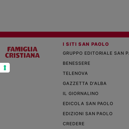
e
giovani
Adolescenza
Bioetica
I SITI SAN PAOLO
Vai
GRUPPO EDITORIALE SAN 
BENESSERE
Riflessioni
TELENOVA
GAZZETTA D'ALBA
Foto
IL GIORNALINO
Video
EDICOLA SAN PAOLO
EDIZIONI SAN PAOLO
Podcast
CREDERE
Privacy