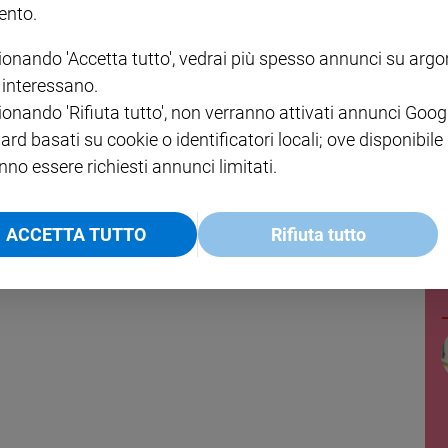
nto.
VOL. 1 - 2
MAGNIFICA HUMANITAS -
L'INTELLIGENZA
€ 18,50
ENCICLICA PAPALE
€ 27,50
€ 2,90
ionando 'Accetta tutto', vedrai più spesso annunci su arg
i interessano.
ionando 'Rifiuta tutto', non verranno attivati annunci Goog
ard basati su cookie o identificatori locali; ove disponibile
nno essere richiesti annunci limitati.
ACCETTA TUTTO
Rifiuta tutto