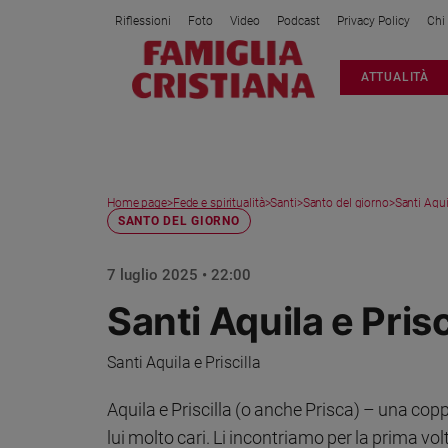
Riflessioni
Foto
Video
Podcast
Privacy Policy
Chi
Attualità
ATTUALITÀ
Italia
Cronaca
Politica
Mondo
Home page
>
Fede e spiritualità
>
Santi
>
Santo del giorno
>
Santi Aquil
Economia
SANTO DEL GIORNO
Legalità
e
7 luglio 2025 • 22:00
giustizia
Sport
Santi Aquila e Prisc
Interviste
Santi Aquila e Priscilla
Papa
Aquila e Priscilla (o anche Prisca) – una copp
Papa
lui molto cari. Li incontriamo per la prima v