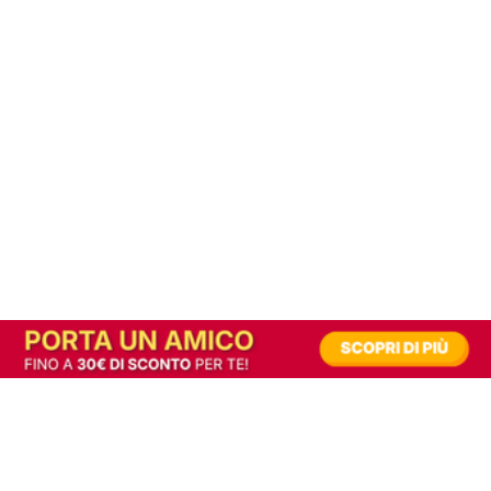
In alternativa, prova la versione digitale!
|
Abbonati
Contribuisci a mantenere questo sito gratuito
Riusciamo a fornire informazione gratuita grazie alla pubblicità erogata dai nostri
partner.
Accettando i consensi richiesti permetti ai nostri partner di creare un'esperienza