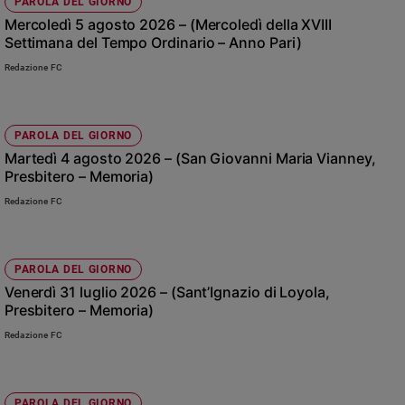
Chiesa
PAROLA DEL GIORNO
Mercoledì 5 agosto 2026 – (Mercoledì della XVIII
Chiesa
Settimana del Tempo Ordinario – Anno Pari)
Redazione FC
Fede
e
spiritualità
Santi
PAROLA DEL GIORNO
Devozione
Martedì 4 agosto 2026 – (San Giovanni Maria Vianney,
e
Presbitero – Memoria)
fede
Redazione FC
Parola
del
giorno
PAROLA DEL GIORNO
Santo
Venerdì 31 luglio 2026 – (Sant’Ignazio di Loyola,
del
Presbitero – Memoria)
giorno
Redazione FC
Società
e
valori
PAROLA DEL GIORNO