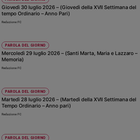
Ambiente
Giovedì 30 luglio 2026 – (Giovedì della XVII Settimana del
e
tempo Ordinario – Anno Pari)
Creato
Redazione FC
Volontariato
Diritti
Aziende
PAROLA DEL GIORNO
di
Mercoledì 29 luglio 2026 – (Santi Marta, Maria e Lazzaro –
valore
Memoria)
Caso
Redazione FC
della
settimana
Migranti
PAROLA DEL GIORNO
Diversità
e
Martedì 28 luglio 2026 – (Martedì della XVII Settimana del
Tempo Ordinario – Anno pari)
inclusione
Costume
Redazione FC
Cultura
e
spettacoli
PAROLA DEL GIORNO