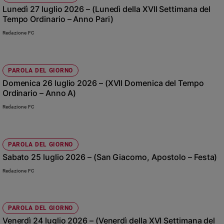
Lunedì 27 luglio 2026 – (Lunedì della XVII Settimana del
Sanremo
Tempo Ordinario – Anno Pari)
2026
Redazione FC
Cinema,
Tv
e
streaming
PAROLA DEL GIORNO
Libri
Domenica 26 luglio 2026 – (XVII Domenica del Tempo
Ordinario – Anno A)
Musica
Arte
Redazione FC
Famiglia
ed
PAROLA DEL GIORNO
educazione
Sabato 25 luglio 2026 – (San Giacomo, Apostolo – Festa)
Genitori
Redazione FC
e
figli
Nonni
PAROLA DEL GIORNO
Coppia
Venerdì 24 luglio 2026 – (Venerdì della XVI Settimana del
Scuola