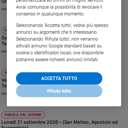
personalizzata ed offrirti un miglior servizio.
Ordinario – Anno A)
Avrai comunque la possibilità di revocare il
Redazione FC
consenso in qualunque momento.
Selezionando 'Accetta tutto', vedrai più spesso
PAROLA DEL GIORNO
annunci su argomenti che ti interessano.
Sabato 18 luglio 2026 – (Sabato della XV Settimana del
Selezionando 'Rifiuta tutto', non verranno
Tempo Ordinario – Anno Pari)
attivati annunci Google standard basati su
Redazione FC
cookie o identificatori locali; ove disponibile
potranno essere richiesti annunci limitati.
PAROLA DEL GIORNO
ACCETTA TUTTO
Venerdì 17 luglio 2026 – (Venerdì della XV Settimana del
Tempo Ordinario – Anno Pari)
Rifiuta tutto
Redazione FC
PAROLA DEL GIORNO
Lunedì 21 settembre 2026 – (San Matteo, Apostolo ed
Evangelista)