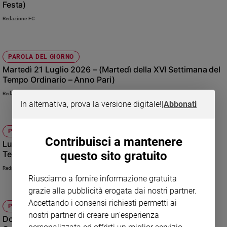
Festa)
Policy
Redazione FC
Chi
siamo
PAROLA DEL GIORNO
Martedì 21 Luglio 2026 – (Martedì della XVI Settimana del
Tempo Ordinario – Anno Pari)
Contatti
Redazione FC
In alternativa, prova la versione digitale!
|
Abbonati
Pubblicità
Registrati
PAROLA DEL GIORNO
Contribuisci a mantenere
Lunedì 20 luglio 2026 – (Lunedì della XVI Settimana del
questo sito gratuito
Tempo Ordinario – Anno Pari)
Redazione
Redazione FC
Riusciamo a fornire informazione gratuita
Social
grazie alla pubblicità erogata dai nostri partner.
Accettando i consensi richiesti permetti ai
PAROLA DEL GIORNO
nostri partner di creare un'esperienza
Domenica 19 luglio 2026 – (XVI Domenica del Tempo