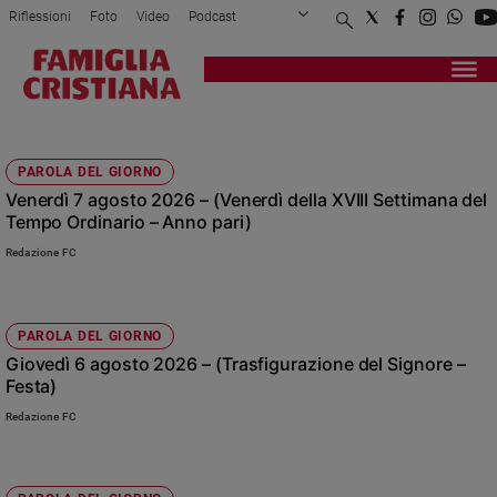
Riflessioni
Foto
Video
Podcast
Privacy Policy
Chi siamo
Contatti
Pubblicità
Attualità
Registrati
Redazione
Italia
VANGELO DEL GIORNO
Cronaca
PAROLA DEL GIORNO
Politica
Venerdì 7 agosto 2026 – (Venerdì della XVIII Settimana del
Mondo
Tempo Ordinario – Anno pari)
Economia
Redazione FC
Legalità
e
giustizia
Sport
PAROLA DEL GIORNO
Giovedì 6 agosto 2026 – (Trasfigurazione del Signore –
Interviste
Festa)
Papa
Redazione FC
Papa