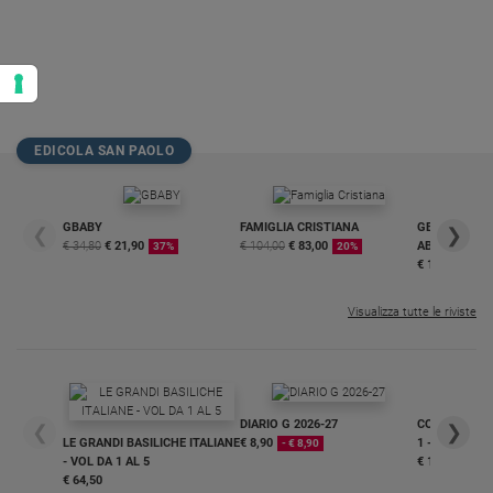
EDICOLA SAN PAOLO
GBABY
FAMIGLIA CRISTIANA
GBABY DIGITA
❮
❯
€ 34,80
€ 21,90
€ 104,00
€ 83,00
ABBONAMEN
37%
20%
€ 16,99
Visualizza tutte le riviste
DIARIO G 2026-27
COLLANA ARS
❮
❯
LE GRANDI BASILICHE ITALIANE
€ 8,90
1 - 2
- € 8,90
- VOL DA 1 AL 5
€ 18,50
€ 64,50