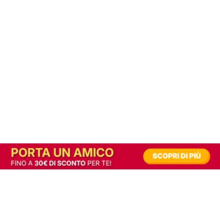
In alternativa, prova la versione digitale!
|
Abbonati
Contribuisci a mantenere questo sito gratuito
Riusciamo a fornire informazione gratuita grazie alla pubblicità erogata dai nostri
partner.
Accettando i consensi richiesti permetti ai nostri partner di creare un'esperienza