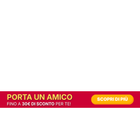
In alternativa, prova la versione digitale!
|
Abbonati
Contribuisci a mantenere questo sito gratuito
Riusciamo a fornire informazione gratuita grazie alla pubblicità erogata dai nostri
partner.
Accettando i consensi richiesti permetti ai nostri partner di creare un'esperienza