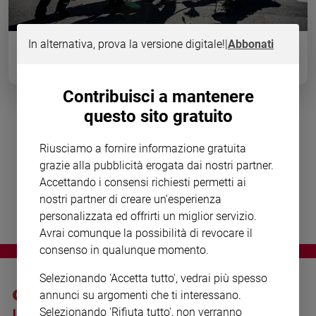
Chiesa
Chiesa
Fasto e ostentazione. A Roma è andato in scena l'indegno "spettacolo"
In alternativa, prova la versione digitale!
|
Abbonati
dei funerali di Vittorio Casamonica, storico capostipite dell'omonima
Fede
famiglia malavitosa. Tra cartelloni celebrativi appesi all'ingresso della
e
chiesa (in cui il boss è vestito da Papa) e la banda che suona la
spiritualità
musica del Padrino. Nessuno sapeva nulla, ma ora tutti si sdegnano.
Contribuisci a mantenere
Santi
questo sito gratuito
Devozione
Carrozza, cavalli e petali di rosa
e
lanciati da un elicottero: se il
Riusciamo a fornire informazione gratuita
fede
grazie alla pubblicità erogata dai nostri partner.
funerale è l'esaltazione di un boss
Parola
Accettando i consensi richiesti permetti ai
del
nostri partner di creare un'esperienza
giorno
personalizzata ed offrirti un miglior servizio.
Santo
Avrai comunque la possibilità di revocare il
del
giorno
consenso in qualunque momento.
Selezionando 'Accetta tutto', vedrai più spesso
Società
e
annunci su argomenti che ti interessano.
valori
Selezionando 'Rifiuta tutto', non verranno
I SITI SAN PAOLO
NOTE LEGALI