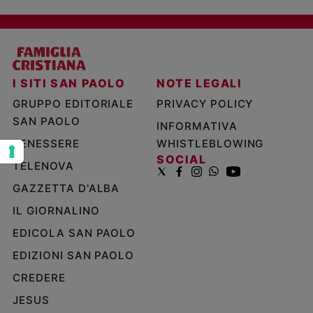
e
giovani
Adolescenza
Bioetica
I SITI SAN PAOLO
NOTE LEGALI
GRUPPO EDITORIALE
PRIVACY POLICY
Vai
SAN PAOLO
INFORMATIVA
BENESSERE
WHISTLEBLOWING
SOCIAL
TELENOVA
Riflessioni
GAZZETTA D'ALBA
Foto
IL GIORNALINO
EDICOLA SAN PAOLO
Video
EDIZIONI SAN PAOLO
Podcast
CREDERE
JESUS
Privacy