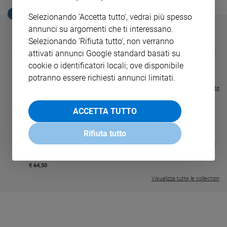
Sanremo
EDICOLA SAN PAOLO
Selezionando 'Accetta tutto', vedrai più spesso
2026
annunci su argomenti che ti interessano.
Cinema,
Selezionando 'Rifiuta tutto', non verranno
Tv
GBABY
FAMIGLIA CRISTIANA
GBABY DIGITA
❮
❯
attivati annunci Google standard basati su
€ 34,80
€ 21,90
€ 104,00
€ 83,00
ABBONAMEN
e
37%
20%
cookie o identificatori locali; ove disponibile
€ 16,99
streaming
potranno essere richiesti annunci limitati.
Libri
Visualizza tutte le riviste
Musica
Arte
ACCETTA TUTTO
Famiglia
Rifiuta tutto
ed
DIARIO G 2026-27
COLLANA ARS
❮
❯
educazione
LE GRANDI BASILICHE ITALIANE
€ 8,90
1 - 2
- € 8,90
- VOL DA 1 AL 5
€ 18,50
Genitori
€ 64,50
e
Visualizza tutte le collection
figli
Nonni
Coppia
Scuola