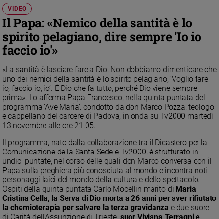
Chiesa
VIDEO
Chiesa
Il Papa: «Nemico della santità è lo
spirito pelagiano, dire sempre 'Io io
Fede
faccio io'»
e
spiritualità
«La santità è lasciare fare a Dio. Non dobbiamo dimenticare che
Santi
uno dei nemici della santità è lo spirito pelagiano, ‘Voglio fare
Devozione
io, faccio io, io’. È Dio che fa tutto, perché Dio viene sempre
e
prima». Lo afferma Papa Francesco, nella quinta puntata del
fede
programma ‘Ave Maria’, condotto da don Marco Pozza, teologo
e cappellano del carcere di Padova, in onda su Tv2000 martedì
Parola
13 novembre alle ore 21.05.
del
giorno
Il programma, nato dalla collaborazione tra il Dicastero per la
Santo
Comunicazione della Santa Sede e Tv2000, è strutturato in
undici puntate, nel corso delle quali don Marco conversa con il
del
Papa sulla preghiera più conosciuta al mondo e incontra noti
giorno
personaggi laici del mondo della cultura e dello spettacolo.
Ospiti della quinta puntata Carlo Mocellin marito di
Maria
Società
Cristina Cella, la Serva di Dio morta a 26 anni per aver rifiutato
e
la chemioterapia per salvare la terza gravidanza
e due suore
valori
di Carità dell'Assunzione di Trieste,
suor Viviana Terragni e