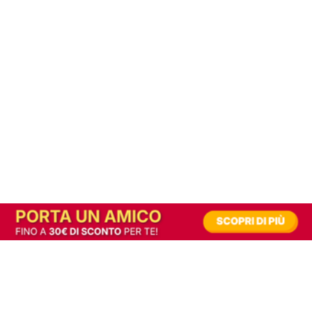
In alternativa, prova la versione digitale!
|
Abbonati
Contribuisci a mantenere questo sito gratuito
Riusciamo a fornire informazione gratuita grazie alla pubblicità erogata dai nostri
partner.
Accettando i consensi richiesti permetti ai nostri partner di creare un'esperienza