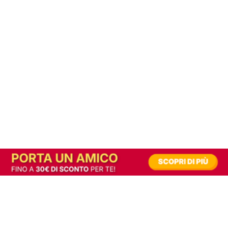
In alternativa, prova la versione digitale!
|
Abbonati
Contribuisci a mantenere questo sito gratuito
Riusciamo a fornire informazione gratuita grazie alla pubblicità erogata dai nostri
partner.
Accettando i consensi richiesti permetti ai nostri partner di creare un'esperienza