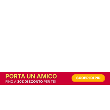
In alternativa, prova la versione digitale!
|
Abbonati
Contribuisci a mantenere questo sito gratuito
Riusciamo a fornire informazione gratuita grazie alla pubblicità erogata dai nostri
partner.
Accettando i consensi richiesti permetti ai nostri partner di creare un'esperienza