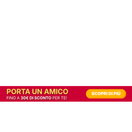
In alternativa, prova la versione digitale!
|
Abbonati
Contribuisci a mantenere questo sito gratuito
Riusciamo a fornire informazione gratuita grazie alla pubblicità erogata dai nostri
partner.
Accettando i consensi richiesti permetti ai nostri partner di creare un'esperienza