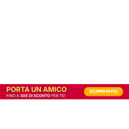
In alternativa, prova la versione digitale!
|
Abbonati
Contribuisci a mantenere questo sito gratuito
Riusciamo a fornire informazione gratuita grazie alla pubblicità erogata dai nostri
partner.
Accettando i consensi richiesti permetti ai nostri partner di creare un'esperienza