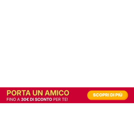
In alternativa, prova la versione digitale!
|
Abbonati
Contribuisci a mantenere questo sito gratuito
Riusciamo a fornire informazione gratuita grazie alla pubblicità erogata dai nostri
partner.
Accettando i consensi richiesti permetti ai nostri partner di creare un'esperienza