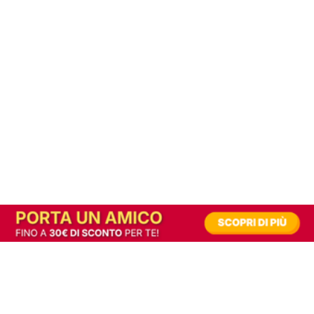
In alternativa, prova la versione digitale!
|
Abbonati
Contribuisci a mantenere questo sito gratuito
Riusciamo a fornire informazione gratuita grazie alla pubblicità erogata dai nostri
partner.
Accettando i consensi richiesti permetti ai nostri partner di creare un'esperienza