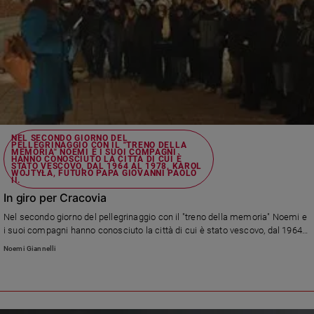
Policy
Chi
siamo
Contatti
NEL SECONDO GIORNO DEL
Pubblicità
PELLEGRINAGGIO CON IL "TRENO DELLA
MEMORIA" NOEMI E I SUOI COMPAGNI
HANNO CONOSCIUTO LA CITTÀ DI CUI È
STATO VESCOVO, DAL 1964 AL 1978, KAROL
WOJTYŁA, FUTURO PAPA GIOVANNI PAOLO
Registrati
II.
In giro per Cracovia
Redazione
Nel secondo giorno del pellegrinaggio con il "treno della memoria" Noemi e
i suoi compagni hanno conosciuto la città di cui è stato vescovo, dal 1964
al 1978, Karol Wojtyła, futuro papa Giovanni Paolo II.
Noemi Giannelli
Social