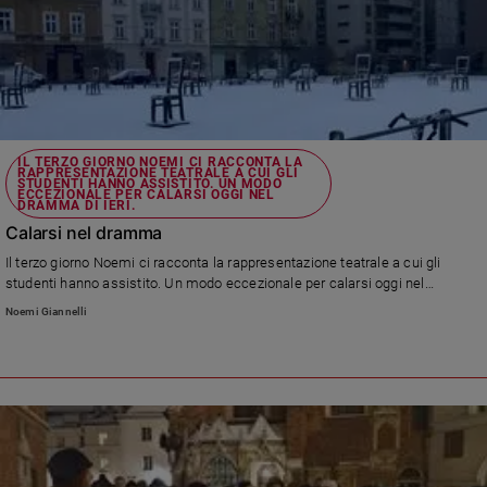
e
giovani
Adolescenza
Bioetica
IL TERZO GIORNO NOEMI CI RACCONTA LA
RAPPRESENTAZIONE TEATRALE A CUI GLI
Vai
STUDENTI HANNO ASSISTITO. UN MODO
ECCEZIONALE PER CALARSI OGGI NEL
DRAMMA DI IERI.
Calarsi nel dramma
Riflessioni
Il terzo giorno Noemi ci racconta la rappresentazione teatrale a cui gli
studenti hanno assistito. Un modo eccezionale per calarsi oggi nel
dramma di ieri.
Foto
Noemi Giannelli
Video
Podcast
Privacy