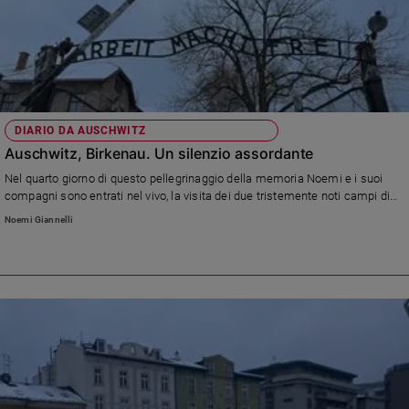
Sanremo
2026
Cinema,
Tv
e
streaming
DIARIO DA AUSCHWITZ
Libri
Auschwitz, Birkenau. Un silenzio assordante
Musica
Nel quarto giorno di questo pellegrinaggio della memoria Noemi e i suoi
Arte
compagni sono entrati nel vivo, la visita dei due tristemente noti campi di
concentramento. Un'esperienza forte di morte, disumanità, ingiustizia. Da
Noemi Giannelli
fissare nella memoria per non ripeterlo mai più.
Famiglia
ed
educazione
Genitori
e
figli
Nonni
Coppia
Scuola