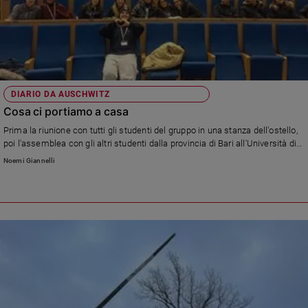
Ambiente
e
Creato
Volontariato
Diritti
Aziende
DIARIO DA AUSCHWITZ
di
Cosa ci portiamo a casa
valore
Prima la riunione con tutti gli studenti del gruppo in una stanza dell'ostello,
Caso
poi l'assemblea con gli altri studenti dalla provincia di Bari all'Università di
della
Cracovia. Due momenti per scambiarsi opinioni, emozioni e la solenne
Noemi Giannelli
settimana
promessa di far di tutto perché Auschwitz non si ripeta.
Migranti
Diversità
e
inclusione
Costume
Cultura
e
spettacoli