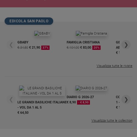
EDICOLA SAN PAOLO
GBABY
FAMIGLIA CRISTIANA
GBABY DIGITA
❮
❯
€ 34,80
€ 21,90
€ 104,00
€ 83,00
ABBONAMEN
37%
20%
€ 16,99
Visualizza tutte le riviste
DIARIO G 2026-27
COLLANA ARS
❮
❯
LE GRANDI BASILICHE ITALIANE
€ 8,90
1 - 2
- € 8,90
- VOL DA 1 AL 5
€ 18,50
€ 64,50
Visualizza tutte le collection