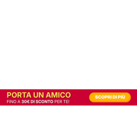
In alternativa, prova la versione digitale!
|
Abbonati
Contribuisci a mantenere questo sito gratuito
Riusciamo a fornire informazione gratuita grazie alla pubblicità erogata dai nostri
partner.
Accettando i consensi richiesti permetti ai nostri partner di creare un'esperienza