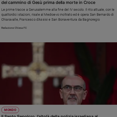
del cammino di Gesù prima della morte in Croce
Sanremo
Le prime tracce a Gerusalemme alla fine del IV secolo. Il rito attuale, con le
2026
quattordici stazioni, risale al Medioevo inoltrato ed è opera San Bernardo di
Cinema,
Chiaravalle, Francesco d'Assisi e San Bonaventura da Bagnoregio
Tv
Redazione Chiesa FC
e
streaming
Libri
Musica
Arte
Famiglia
ed
educazione
Genitori
e
figli
Nonni
Coppia
MONDO
Il Santo Sepolcro, l’altolà della polizia israeliana al
Scuola