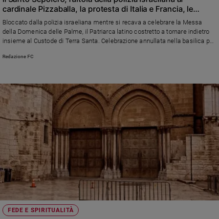
cardinale Pizzaballa, la protesta di Italia e Francia, le
e
giustificazioni di Tel Aviv: tutto quello che sappiamo di un
giovani
Bloccato dalla polizia israeliana mentre si recava a celebrare la Messa
episodio gravissimo
della Domenica delle Palme, il Patriarca latino costretto a tornare indietro
Adolescenza
insieme al Custode di Terra Santa. Celebrazione annullata nella basilica per
Bioetica
la prima volta dopo secoli, sullo sfondo delle restrizioni di sicurezza legate
Redazione FC
alla guerra e delle tensioni diplomatiche che ne sono seguite
Vai
Riflessioni
Foto
Video
Podcast
FEDE E SPIRITUALITÀ
Privacy