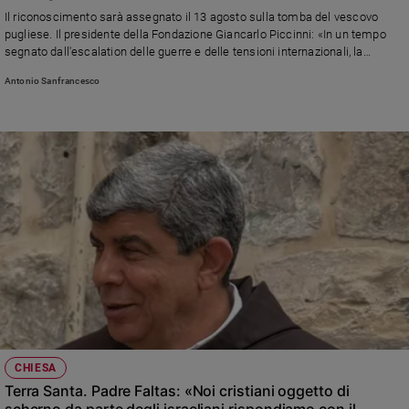
Chiesa
Il riconoscimento sarà assegnato il 13 agosto sulla tomba del vescovo
Chiesa
pugliese. Il presidente della Fondazione Giancarlo Piccinni: «In un tempo
segnato dall'escalation delle guerre e delle tensioni internazionali, la
testimonianza del Patriarca di Gerusalemme offrirà un contributo prezioso
Fede
Antonio Sanfrancesco
alla costruzione della pace»
e
spiritualità
Santi
Devozione
e
fede
Parola
del
giorno
Santo
del
giorno
Società
CHIESA
e
Terra Santa. Padre Faltas: «Noi cristiani oggetto di
valori
scherno da parte degli israeliani rispondiamo con il