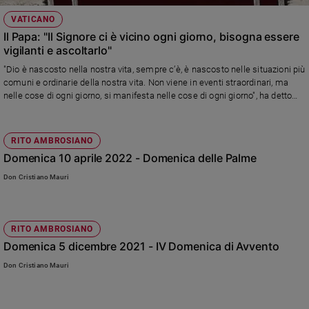
VATICANO
Il Papa: "Il Signore ci è vicino ogni giorno, bisogna essere
vigilanti e ascoltarlo"
"Dio è nascosto nella nostra vita, sempre c’è, è nascosto nelle situazioni più
comuni e ordinarie della nostra vita. Non viene in eventi straordinari, ma
nelle cose di ogni giorno, si manifesta nelle cose di ogni giorno", ha detto
Francesco in Piazza San Pietro. E ha continuato: "Ho ricordato altre volte
quanto diceva Sant’Agostino: Temo il Signore che passa» (Serm. 88,14.13),
cioè temo che Lui passi e io non lo riconosca!". In questo Tempo di Avvento
RITO AMBROSIANO
Sua Santità ha raccomandato ai fedeli: "in questo tempo di Avvento
Domenica 10 aprile 2022 - Domenica delle Palme
lasciamoci scuotere dal torpore e svegliamoci dal sonno! Proviamo a
chiederci: sono consapevole di ciò che vivo, sono attento, sono sveglio?
Don Cristiano Mauri
Cerco di riconoscere la presenza di Dio nelle situazioni quotidiane, oppure
sono distratto e un po’ travolto dalle cose?". Nell'Angelus il Papa ha poi
ricordato le vittime dell'attentato a Gerusalemme e della frana a Ischia.
RITO AMBROSIANO
Domenica 5 dicembre 2021 - IV Domenica di Avvento
Don Cristiano Mauri