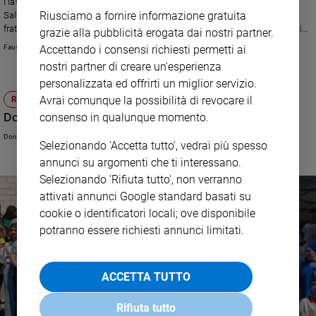
I lavori sono avviati e sarà ospitato nel complesso della Chiesa del
Riusciamo a fornire informazione gratuita
Salvatore a Gerusalemme. Il superiore della Basilica del Santo Sepolcro,
fratel Stefan Milosevich: «L’obiettivo è di raccontare attraverso documenti
grazie alla pubblicità erogata dai nostri partner.
storici e opere d’arte della Custodia lo spessore storico della convivenza
Fausta Speranza
Accettando i consensi richiesti permetti ai
possibile di questa terra dove, nonostante tutto, da otto secoli i cristiani
nostri partner di creare un'esperienza
convivono con ebrei e musulmani. Questa non è la città che divide ma dove
si vive insieme»
personalizzata ed offrirti un miglior servizio.
Avrai comunque la possibilità di revocare il
RITO AMBROSIANO
Domenica 28 luglio 2024 - X dopo Pentecoste
consenso in qualunque momento.
Don Cristiano Mauri
Selezionando 'Accetta tutto', vedrai più spesso
annunci su argomenti che ti interessano.
Selezionando 'Rifiuta tutto', non verranno
attivati annunci Google standard basati su
cookie o identificatori locali; ove disponibile
potranno essere richiesti annunci limitati.
ACCETTA TUTTO
Rifiuta tutto