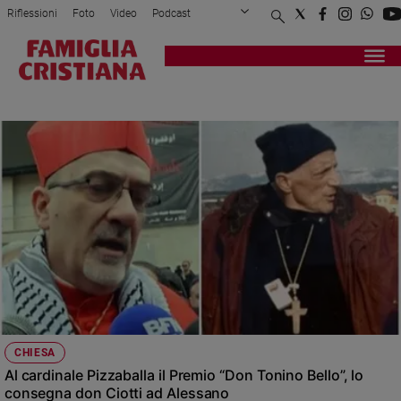
Riflessioni
Foto
Video
Podcast
Privacy Policy
Chi siamo
Contatti
Pubblicità
Attualità
Registrati
Redazione
Italia
GERUSALEMME
Cronaca
Politica
Mondo
Economia
Legalità
e
giustizia
Sport
Interviste
Papa
CHIESA
Papa
Al cardinale Pizzaballa il Premio “Don Tonino Bello”, lo
consegna don Ciotti ad Alessano