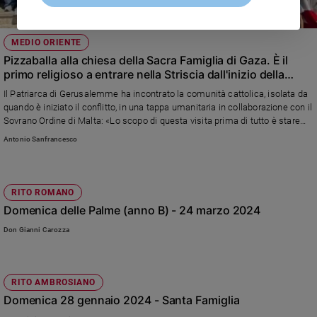
MEDIO ORIENTE
Pizzaballa alla chiesa della Sacra Famiglia di Gaza. È il
primo religioso a entrare nella Striscia dall'inizio della
guerra
Il Patriarca di Gerusalemme ha incontrato la comunità cattolica, isolata da
quando è iniziato il conflitto, in una tappa umanitaria in collaborazione con il
Sovrano Ordine di Malta: «Lo scopo di questa visita prima di tutto è stare
con loro, abbracciarli e supportarli, verificare le loro condizioni, cercare di
Antonio Sanfrancesco
capire cosa si possa fare per migliorarle, i e aiutarli in tutti i modi possibili»
RITO ROMANO
Domenica delle Palme (anno B) - 24 marzo 2024
Don Gianni Carozza
RITO AMBROSIANO
Domenica 28 gennaio 2024 - Santa Famiglia