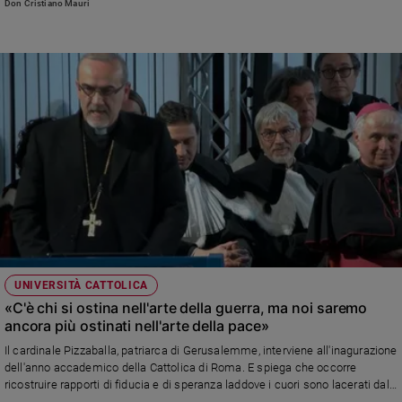
Don Cristiano Mauri
UNIVERSITÀ CATTOLICA
«C'è chi si ostina nell'arte della guerra, ma noi saremo
ancora più ostinati nell'arte della pace»
Il cardinale Pizzaballa, patriarca di Gerusalemme, interviene all'inagurazione
dell'anno accademico della Cattolica di Roma. E spiega che occorre
ricostruire rapporti di fiducia e di speranza laddove i cuori sono lacerati dal
dolore. In mattinata colloquio con il Papa sulle possibili azioni diplomatiche