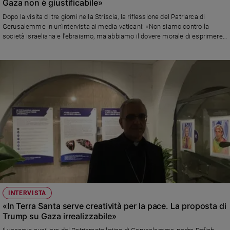
Gaza non è giustificabile»
Dopo la visita di tre giorni nella Striscia, la riflessione del Patriarca di
Gerusalemme in un’intervista ai media vaticani: «Non siamo contro la
società israeliana e l'ebraismo, ma abbiamo il dovere morale di esprimere
con assoluta chiarezza e franchezza la nostra critica alla politica che
questo governo sta adottando a Gaza. Ho visto i bambini mutilati, accecati
per le conseguenze dei bombardamenti. Le parole del Papa? Molto chiare,
molto forti e molto attese»
INTERVISTA
«In Terra Santa serve creatività per la pace. La proposta di
Trump su Gaza irrealizzabile»