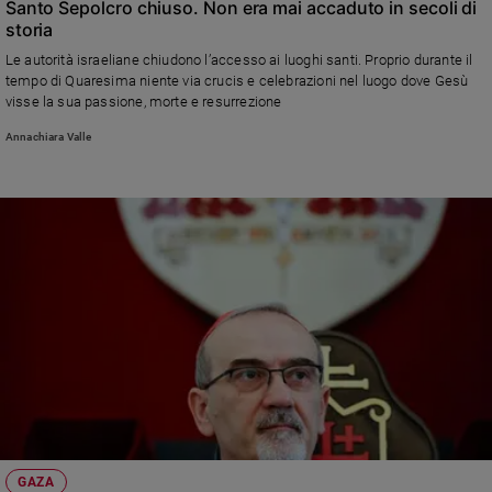
Santo Sepolcro chiuso. Non era mai accaduto in secoli di
Policy
storia
Le autorità israeliane chiudono l’accesso ai luoghi santi. Proprio durante il
Chi
tempo di Quaresima niente via crucis e celebrazioni nel luogo dove Gesù
visse la sua passione, morte e resurrezione
siamo
Annachiara Valle
Contatti
Pubblicità
Registrati
Redazione
Social
GAZA