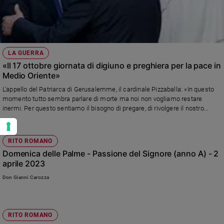
LA GUERRA
«Il 17 ottobre giornata di digiuno e preghiera per la pace in
Medio Oriente»
L’appello del Patriarca di Gerusalemme, il cardinale Pizzaballa: «In questo
momento tutto sembra parlare di morte ma noi non vogliamo restare
inermi. Per questo sentiamo il bisogno di pregare, di rivolgere il nostro
cuore a Dio Padre. Solo così potremo attingere la forza e la serenità di
vivere questo tempo, rivolgendoci a Lui, nella preghiera di intercessione, di
implorazione, e anche di grido»
RITO ROMANO
Domenica delle Palme - Passione del Signore (anno A) - 2
aprile 2023
Don Gianni Carozza
RITO ROMANO