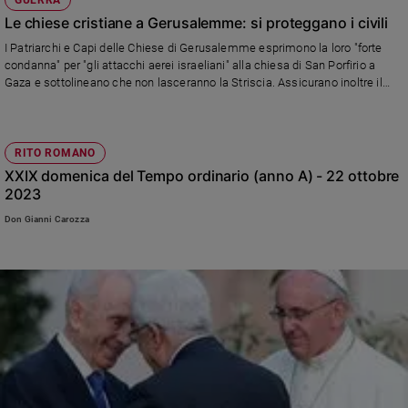
GUERRA
Le chiese cristiane a Gerusalemme: si proteggano i civili
I Patriarchi e Capi delle Chiese di Gerusalemme esprimono la loro "forte
condanna" per "gli attacchi aerei israeliani" alla chiesa di San Porfirio a
Gaza e sottolineano che non lasceranno la Striscia. Assicurano inoltre il
loro impegno a fornire rifugio a chi non ha più una casa e si appellano alla
comunità internazionale per un cessate il fuoco umanitario
RITO ROMANO
XXIX domenica del Tempo ordinario (anno A) - 22 ottobre
2023
Don Gianni Carozza