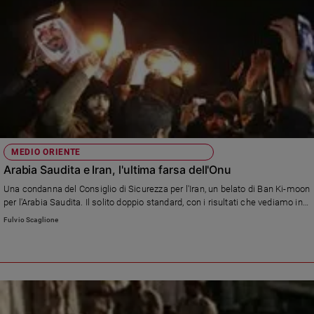
Policy
Chi
siamo
Contatti
Pubblicità
MEDIO ORIENTE
Arabia Saudita e Iran, l'ultima farsa dell'Onu
Registrati
Una condanna del Consiglio di Sicurezza per l'Iran, un belato di Ban Ki-moon
per l'Arabia Saudita. Il solito doppio standard, con i risultati che vediamo in
Redazione
tutto il Medio Oriente.
Fulvio Scaglione
Social