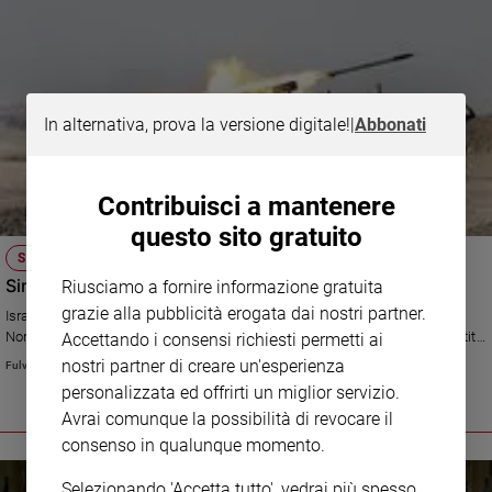
In alternativa, prova la versione digitale!
|
Abbonati
Contribuisci a mantenere
questo sito gratuito
SIRIA
Siria: Un banchetto con tanti invitati
Riusciamo a fornire informazione gratuita
grazie alla pubblicità erogata dai nostri partner.
Israele chiede l'annessione del Golan, la Turchia un pezzo di territorio a
Nord, la Giordania altrettanto a Sud, mentre Arabia Saudita e Usa... E' partita
Accettando i consensi richiesti permetti ai
la corsa alle spoglie della Siria. E l'Isis?
nostri partner di creare un'esperienza
Fulvio Scaglione
personalizzata ed offrirti un miglior servizio.
Avrai comunque la possibilità di revocare il
consenso in qualunque momento.
Selezionando 'Accetta tutto', vedrai più spesso