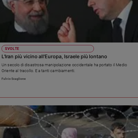
Ambiente
e
Creato
Volontariato
Diritti
Aziende
di
SVOLTE
valore
L'Iran più vicino all'Europa, Israele più lontano
Caso
Un secolo di disastrosa manipolazione occidentale ha portato il Medio
della
Oriente al tracollo. E a tanti cambiamenti.
settimana
Fulvio Scaglione
Migranti
Diversità
e
inclusione
Costume
Cultura
e
spettacoli