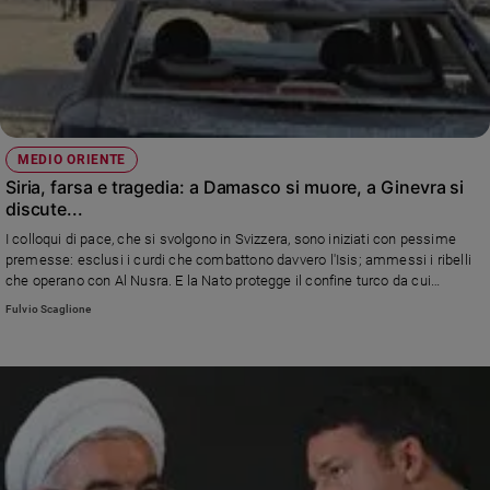
Chiesa
Chiesa
Fede
e
spiritualità
Santi
MEDIO ORIENTE
Siria, farsa e tragedia: a Damasco si muore, a Ginevra si
Devozione
discute...
e
fede
I colloqui di pace, che si svolgono in Svizzera, sono iniziati con pessime
premesse: esclusi i curdi che combattono davvero l'Isis; ammessi i ribelli
Parola
che operano con Al Nusra. E la Nato protegge il confine turco da cui
del
passano armi e combattenti stranieri. Domenica 31 gennaio, un attentato a
giorno
Fulvio Scaglione
sud della capitale, al mausoleo sciita di Sayyida Zeinab, ha causato almeno
Santo
60 morti e 110 feriti.
del
giorno
Società
e
valori