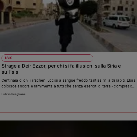
e
giovani
Adolescenza
Bioetica
Vai
ISIS
Strage a Deir Ezzor, per chi si fa illusioni sulla Siria e
sull'Isis
Riflessioni
Centinaia di civili iracheni uccisi a sangue freddo, tantissimi altri rapiti. L'Isis
colpisce ancora e rammenta a tutti che senza eserciti di terra - compreso
Foto
quello di Assad - la guerra non si vince.
Fulvio Scaglione
Video
Podcast
Privacy