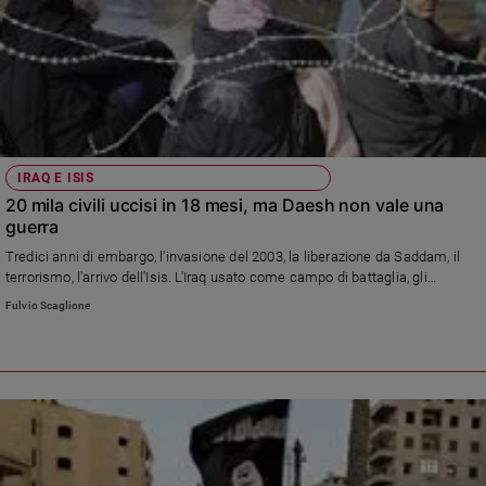
Sanremo
2026
Cinema,
Tv
e
streaming
Libri
IRAQ E ISIS
20 mila civili uccisi in 18 mesi, ma Daesh non vale una
Musica
guerra
Arte
Tredici anni di embargo, l'invasione del 2003, la liberazione da Saddam, il
terrorismo, l'arrivo dell'Isis. L'Iraq usato come campo di battaglia, gli
Famiglia
ed
iracheni sacrificabili. Anche da noi.
Fulvio Scaglione
educazione
Genitori
e
figli
Nonni
Coppia
Scuola