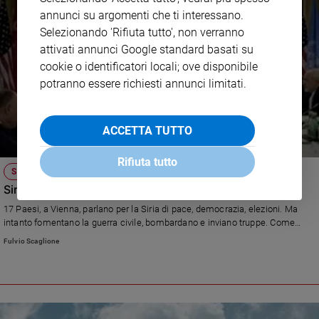
annunci su argomenti che ti interessano.
Selezionando 'Rifiuta tutto', non verranno
attivati annunci Google standard basati su
cookie o identificatori locali; ove disponibile
potranno essere richiesti annunci limitati.
ACCETTA TUTTO
Rifiuta tutto
SIRIA
Siria: parlare di pace e fare la guerra
17 Paesi, a Vienna, parlano per la Siria di pace, democrazia, elezioni. Ma
intanto fomentano la guerra civile, bombardano e inviano truppe. Come
Russia, Usa, Arabia Saudita, Iran...
Fulvio Scaglione