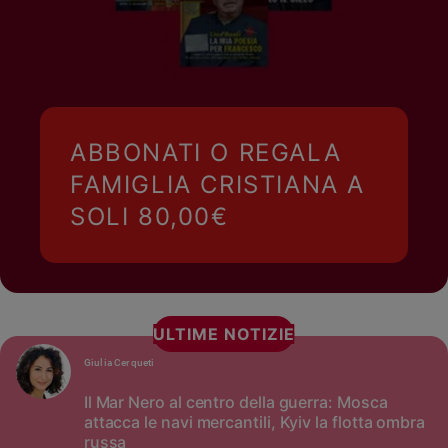
ABBONATI O REGALA
FAMIGLIA CRISTIANA A
SOLI 80,00€
ULTIME NOTIZIE
Giulia Cerqueti
Il Mar Nero al centro della guerra: Mosca
attacca le navi mercantili, Kyiv la flotta ombra
russa