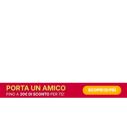
In alternativa, prova la versione digitale!
|
Abbonati
Contribuisci a mantenere questo sito gratuito
Riusciamo a fornire informazione gratuita grazie alla pubblicità erogata dai nostri
partner.
Accettando i consensi richiesti permetti ai nostri partner di creare un'esperienza