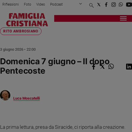
Riflessioni
Foto
Video
Podcast
Privacy Policy
Chi siamo
Contatti
Pubblicità
Attualità
Registrati
Redazione
Italia
Home page
>
Riflessioni
>
Rito ambrosiano
>
Domenica 7 giugno – II d...
RITO AMBROSIANO
Cronaca
Politica
3 giugno 2026 • 22:00
Mondo
Domenica 7 giugno – II dopo
Economia
Pentecoste
Legalità
e
giustizia
Sport
Interviste
Luca Moscatelli
Papa
Papa
La prima lettura, presa da Siracide, ci riporta alla creazione.