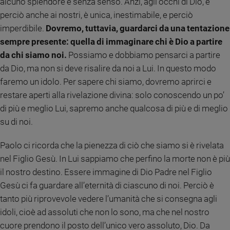
alcuno splendore è senza senso. Anzi, agli occhi di Dio, e
Ambiente
perciò anche ai nostri, è unica, inestimabile, e perciò
e
imperdibile.
Dovremo, tuttavia, guardarci da una tentazione
Creato
sempre presente: quella di immaginare chi è Dio a partire
Volontariato
da chi siamo noi.
Possiamo e dobbiamo pensarci a partire
Diritti
da Dio, ma non si deve risalire da noi a Lui. In questo modo
Aziende
di
faremo un idolo. Per sapere chi siamo, dovremo aprirci e
valore
restare aperti alla rivelazione divina: solo conoscendo un po’
Caso
di più e meglio Lui, sapremo anche qualcosa di più e di meglio
della
su di noi.
settimana
Migranti
Paolo ci ricorda che la pienezza di ciò che siamo si è rivelata
Diversità
nel Figlio Gesù. In Lui sappiamo che perfino la morte non è più
e
il nostro destino. Essere immagine di Dio Padre nel Figlio
inclusione
Gesù ci fa guardare all’eternità di ciascuno di noi. Perciò è
Costume
tanto più riprovevole vedere l’umanità che si consegna agli
Cultura
idoli, cioè ad assoluti che non lo sono, ma che nel nostro
e
cuore prendono il posto dell’unico vero assoluto, Dio. Da
spettacoli