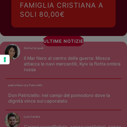
FAMIGLIA CRISTIANA A
SOLI 80,00€
ULTIME NOTIZIE
Giulia Cerqueti
Il Mar Nero al centro della guerra: Mosca
attacca le navi mercantili, Kyiv la flotta ombra
russa
padre Maurizio Patriciello
Don Patriciello: nei campi del pomodoro dove la
dignità vince sul caporalato
Luca Cereda
Carceri sovraffollate, senza ventilatori, senza