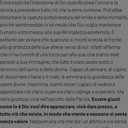
Chiesa
Essa esplicita l’intenzione di Dio quando pose l’uomo e la
donna a presiedere tutto ciò che la terra contiene. Potrebbe
Chiesa
disturbare la ripetuta sottolineatura del limite e della mortalità,
Fede
poiché sembrerebbe in tal modo che Dio voglia mantenere
e
l’umano sottomesso alla sua illimitatezza ed eternità. È
spiritualità
soltanto per evitare che qualcuno si monti la testa di fronte
Santi
alla grandezza delle sue attese verso di noi: infatti afferma
Devozione
che ci ha rivestiti di una forza pari alla sua, che siamo stati
e
fede
pensati a sua immagine, che tutto è stato posto sotto il
Parola
dominio dell’uomo e della donna. Capaci di pensare, di capire,
del
di discernere il bene e il male, di ammirare la grandezza delle
giorno
opere divine. Insomma, siamo esseri capaci di vedere e
Santo
apprezzare ciò che ci supera e che ci spinge a superarci. Ma
del
nella giustizia, cioè nell’ascolto della Parola.
Essere giusti
giorno
come lo è Dio vuol dire apprezzare, cioè dare prezzo, a
Società
tutto ciò che esiste, in modo che niente e nessuno si senta
e
senza valore
. Neppure una vita che duri un attimo e sia senza
valori