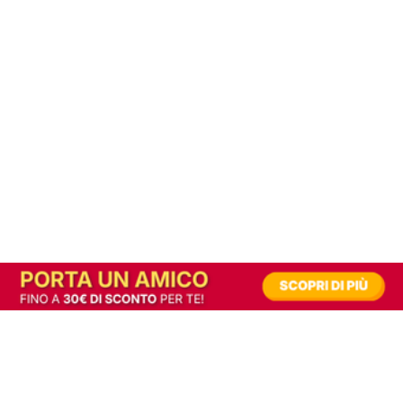
In alternativa, prova la versione digitale!
|
Abbonati
Contribuisci a mantenere questo sito gratuito
Riusciamo a fornire informazione gratuita grazie alla pubblicità erogata dai nostri
partner.
Accettando i consensi richiesti permetti ai nostri partner di creare un'esperienza