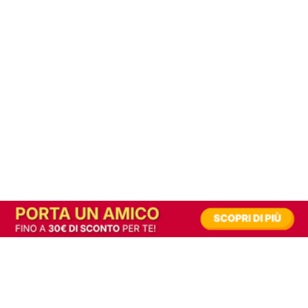
In alternativa, prova la versione digitale!
|
Abbonati
Contribuisci a mantenere questo sito gratuito
Riusciamo a fornire informazione gratuita grazie alla pubblicità erogata dai nostri
partner.
Accettando i consensi richiesti permetti ai nostri partner di creare un'esperienza