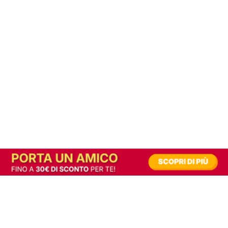
In alternativa, prova la versione digitale!
|
Abbonati
Contribuisci a mantenere questo sito gratuito
Riusciamo a fornire informazione gratuita grazie alla pubblicità erogata dai nostri
partner.
Accettando i consensi richiesti permetti ai nostri partner di creare un'esperienza