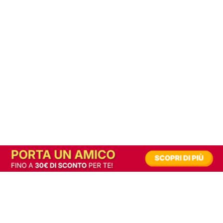
In alternativa, prova la versione digitale!
|
Abbonati
Contribuisci a mantenere questo sito gratuito
Riusciamo a fornire informazione gratuita grazie alla pubblicità erogata dai nostri
partner.
Accettando i consensi richiesti permetti ai nostri partner di creare un'esperienza