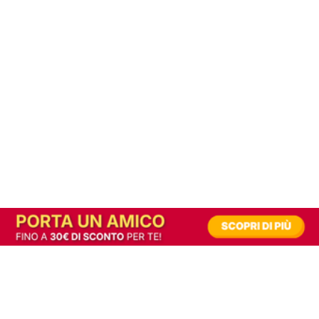
In alternativa, prova la versione digitale!
|
Abbonati
Contribuisci a mantenere questo sito gratuito
Riusciamo a fornire informazione gratuita grazie alla pubblicità erogata dai nostri
partner.
Accettando i consensi richiesti permetti ai nostri partner di creare un'esperienza