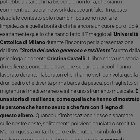
potrebbe aiutare chi ha bisogno e non lo fa, che siano i
Ambiente
commenti sui social network da account fake. In questo
e
desolato contesto solo i bambini possono riportare
Creato
limpidezza e quella bontà di chi ha ancora un cuore puro. Ed è
Volontariato
esattamente quello che hanno fatto il 7 maggio all
’Università
Diritti
Cattolica di Milano
durante l’incontro per la presentazione
Aziende
di
del libro
“Storia del cedro generoso e resiliente”
curato dalla
valore
psicologa e docente
Cristina Castelli
. Il libro narra una storia
Caso
di resilienza, concetto chiave che su cui i più piccoli hanno
della
lavorato durante i laboratori che li hanno visti coinvolti, quella
settimana
di un cedro che diventa prima barca da pesca, poi traghetto di
Migranti
migranti nel mediterraneo e infine uno strumento musicale.
È
Diversità
una storia di resilienza, come quella che hanno dimostrato
e
inclusione
le persone che hanno avuto a che fare con il legno di
Costume
questo albero.
Quando un’imbarcazione riesce a sbarcare
sulle nostre coste, solitamente poi viene bruciata o smaltita.
Cultura
Ma non questa volta. Il cedro è divenuto un simbolo di
e
spettacoli
resilienza e rinascita anche per i detenuti del
carcere di