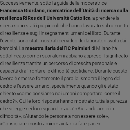
Successivamente, sotto la guida della moderatrice
e
Francesca Giordano, ricercatrice dell’Unità di ricerca sulla
giovani
resilienza RiRes dell’Università Cattolica
, a prendere la
Adolescenza
scena sono stati i più piccoli che hanno lavorato sul concetto
Bioetica
di resilienza e sugli insegnamenti umani del libro. Durante
l’evento sono stati mostrati dei video dei laboratori svolti dai
bambini. La
maestra Ilaria dell’IC Palmieri
di Milano ha
Vai
sottolineato come i suoi alunni abbiano appreso il significato
di resilienza tramite un percorso di crescita personale e
Riflessioni
capacità di affrontare le difficoltà quotidiane. Durante questo
lavoro è emerso fortemente il parallelismo tra il legno del
Foto
cedro e l’essere umano, specialmente quando gli è stato
chiesto «come possiamo noi umani comportarci come il
Video
cedro?». Qui le loro risposte hanno mostrato tutta la purezza
che si legge nei loro sguardi in aula: «Aiutando amici in
Podcast
difficoltà», «Aiutando le persone a non essere sole»,
«Consigliare i nostri amici e aiutarli a fare pace».
Privacy