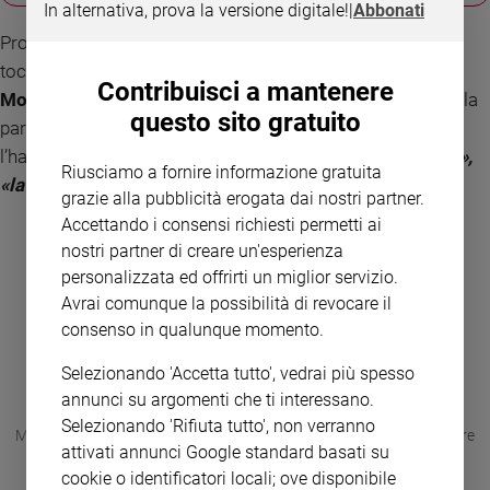
In alternativa, prova la versione digitale!
|
Abbonati
Proseguendo, si è arrivati a un momento estremamente
toccante: il laboratorio di scrittura creativa, condotto da
Contribuisci a mantenere
Mohamed BA, della Fondazione l’Aliante
. Qui a prendere la
questo sito gratuito
parola è stato chi davvero ha vissuto questa migrazione, e
l’hanno fatto raccontando i loro sogni e speranze:
«libertà»,
Riusciamo a fornire informazione gratuita
«lavoro», «cura di sé stessi», «scuola», «vita».
grazie alla pubblicità erogata dai nostri partner.
Accettando i consensi richiesti permetti ai
nostri partner di creare un'esperienza
personalizzata ed offrirti un miglior servizio.
Avrai comunque la possibilità di revocare il
consenso in qualunque momento.
Selezionando 'Accetta tutto', vedrai più spesso
annunci su argomenti che ti interessano.
Selezionando 'Rifiuta tutto', non verranno
Mohamed Ba (a sinistra) con uno dei ragazzi della Fondazione mentre
attivati annunci Google standard basati su
leggono una poesia
cookie o identificatori locali; ove disponibile