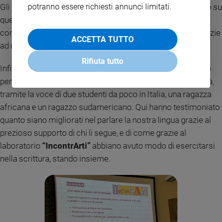
potranno essere richiesti annunci limitati.
Gli alunni della
scuola secondaria “Vivaio”
hanno lavorato su
questi concetti grazie alle origini eritree di una loro
compagna, scoprendo i suoni e le vibrazioni dell’Africa, grazie
ACCETTA TUTTO
ad un laboratorio sulla canzone
“Waving’ Flag”
.
Rifiuta tutto
Infine, a mostrare quanto l’aiuto porti al progresso ci hanno
pensato gli adolescenti dell’
IIS Cavalieri Marignoni
, in città,
tramite la voce di due studenti da poco in Italia, una ragazza
africana e un ragazzo sudamericano. Qui hanno testimoniato
quanto siano migliorati nel parlare la nostra lingua grazie al
prezioso supporto di chi li segue, e di come grazie al
laboratorio
“IncontrArti”
abbiano avuto modo di esercitarsi
nella scrittura, stando insieme.