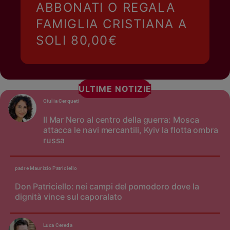
ABBONATI O REGALA
FAMIGLIA CRISTIANA A
SOLI 80,00€
ULTIME NOTIZIE
Giulia Cerqueti
Il Mar Nero al centro della guerra: Mosca
attacca le navi mercantili, Kyiv la flotta ombra
russa
padre Maurizio Patriciello
Don Patriciello: nei campi del pomodoro dove la
dignità vince sul caporalato
Luca Cereda