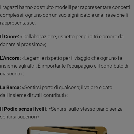
I ragazzi hanno costruito modelli per rappresentare concetti
Policy
complessi, ognuno con un suo significato e una frase che li
Chi
rappresentasse:
siamo
Il Cuore:
«Collaborazione, rispetto per gli altri e amore da
donare al prossimo»;
Contatti
L’Ancora:
«Legami e rispetto per il viaggio che ognuno fa
Pubblicità
insieme agli altri. È importante l’equipaggio e il contributo di
ciascuno»;
Registrati
La Barca:
«Sentirsi parte di qualcosa; il valore è dato
Redazione
dall'insieme di tutti i contributi»;
Il Podio senza livelli:
«Sentirsi sullo stesso piano senza
Social
sentirsi superiori».