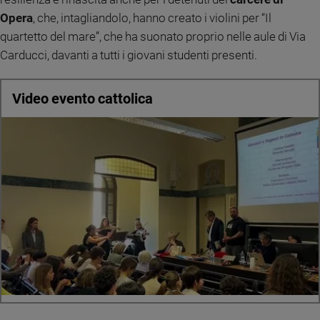
Opera
, che, intagliandolo, hanno creato i violini per “Il
Sanremo
2026
quartetto del mare”, che ha suonato proprio nelle aule di Via
Cinema,
Carducci, davanti a tutti i giovani studenti presenti.
Tv
e
Video evento cattolica
streaming
Libri
Musica
Arte
Famiglia
ed
educazione
Genitori
e
figli
Nonni
Coppia
Scuola