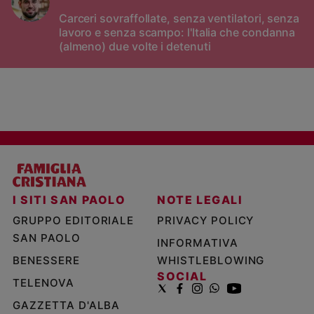
Carceri sovraffollate, senza ventilatori, senza
lavoro e senza scampo: l'Italia che condanna
(almeno) due volte i detenuti
I SITI SAN PAOLO
NOTE LEGALI
GRUPPO EDITORIALE
PRIVACY POLICY
SAN PAOLO
INFORMATIVA
BENESSERE
WHISTLEBLOWING
SOCIAL
TELENOVA
GAZZETTA D'ALBA