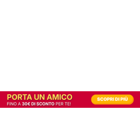
In alternativa, prova la versione digitale!
|
Abbonati
Contribuisci a mantenere questo sito gratuito
Riusciamo a fornire informazione gratuita grazie alla pubblicità erogata dai nostri
partner.
Accettando i consensi richiesti permetti ai nostri partner di creare un'esperienza